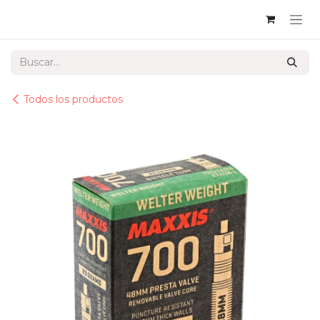
Ir al contenido
Todos los productos