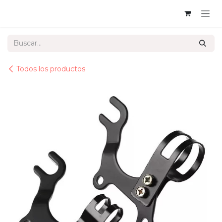
Ir al contenido
Todos los productos