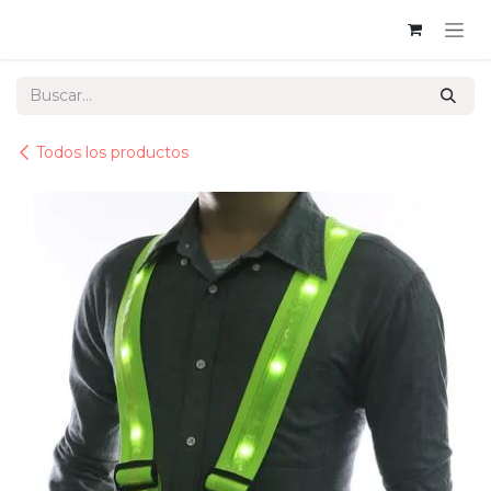
Ir al contenido
Todos los productos