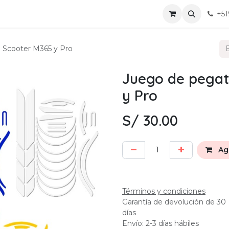
ervicio
Mis chats
Eventos
Contáctanos
+51
a Scooter M365 y Pro
Juego de pegat
y Pro
S/
30.00
Agr
Términos y condiciones
Garantía de devolución de 30
días
Envío: 2-3 días hábiles