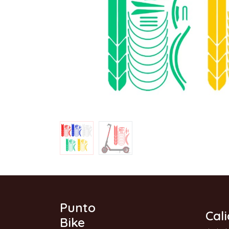
Punto
Cal
Bike