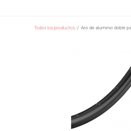
Ir al contenido
Inicio
Tienda
Servicio tecnico
Estado de s
Todos los productos
Aro de aluminio doble pa