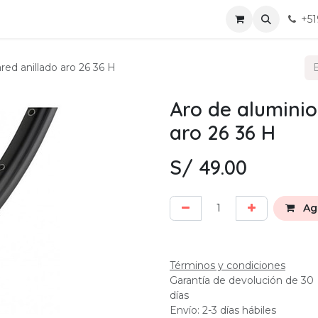
ervicio
Mis chats
Eventos
Contáctanos
+51
red anillado aro 26 36 H
Aro de aluminio
aro 26 36 H
S/
49.00
Agr
Términos y condiciones
Garantía de devolución de 30
días
Envío: 2-3 días hábiles