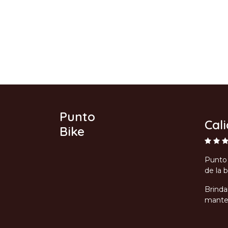
Punto
Cal
Bike
Punto 
de la b
Brinda
manten