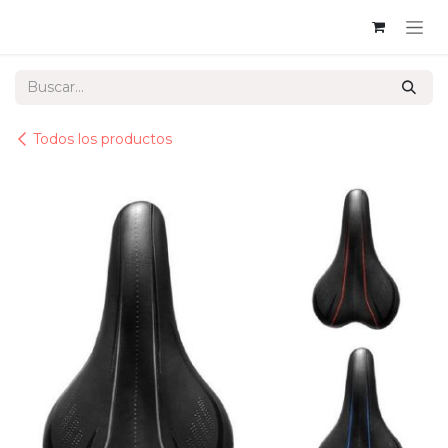
Ir al contenido
Todos los productos