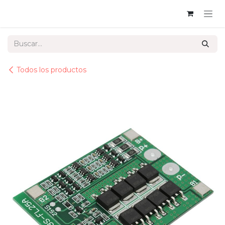
Ir al contenido
Todos los productos