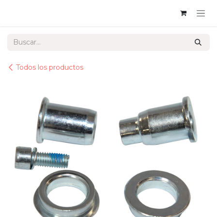
Ir al contenido
Todos los productos