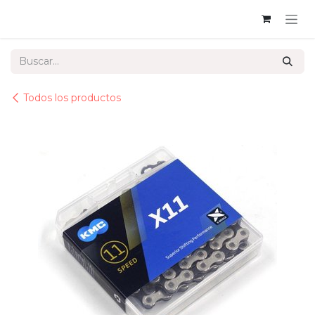
Ir al contenido
Todos los productos