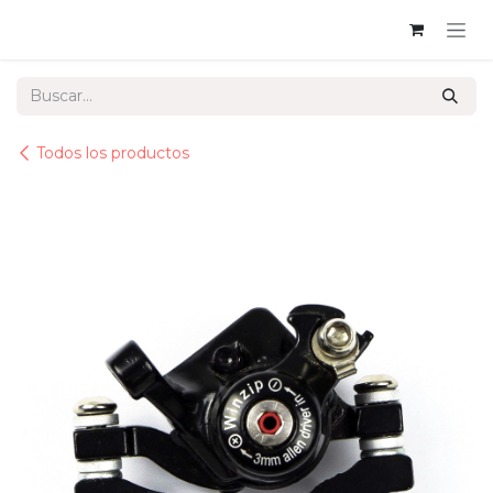
Ir al contenido
Todos los productos