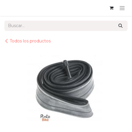
Ir al contenido
Todos los productos