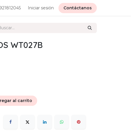
921812045
Iniciar sesión
Contáctanos
OS WT027B
egar al carrito