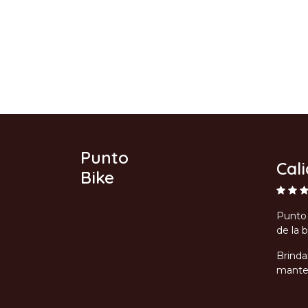
Punto
Cal
Bike
Punto 
de la b
Brinda
manten