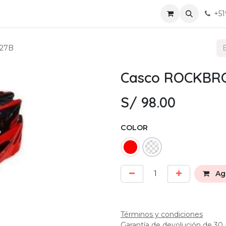
ervicio
Mis chats
Eventos
Contáctanos
+51
27B
Casco ROCKBR
S/
98.00
COLOR
Agr
Términos y condiciones
Garantía de devolución de 30