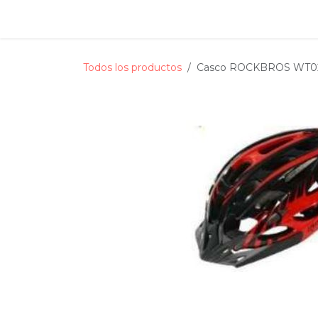
Ir al contenido
Inicio
Tienda
Servicio tecnico
Estado de s
Todos los productos
Casco ROCKBROS WT0