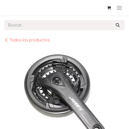
Ir al contenido
Todos los productos