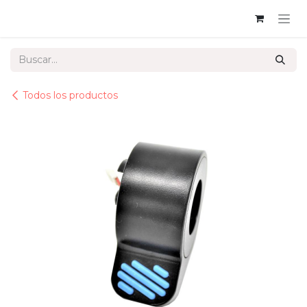
Ir al contenido
Todos los productos